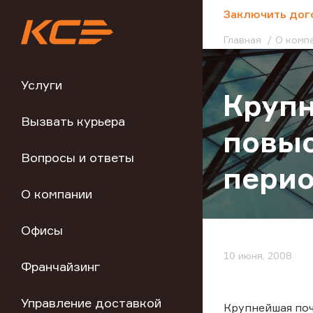
;
Заключить дог
Главная
О комп
Услуги
Крупн
Вызвать курьера
повыс
Вопросы и ответы
перио
О компании
Офисы
10 июня, 2008
Франчайзинг
Управление доставкой
Крупнейшая поч