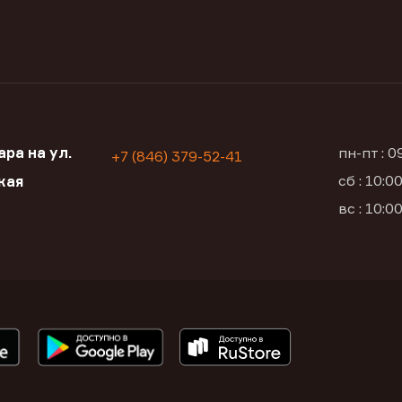
ра на ул.
пн-пт : 
+7 (846) 379-52-41
сб : 10:
кая
вс : 10: