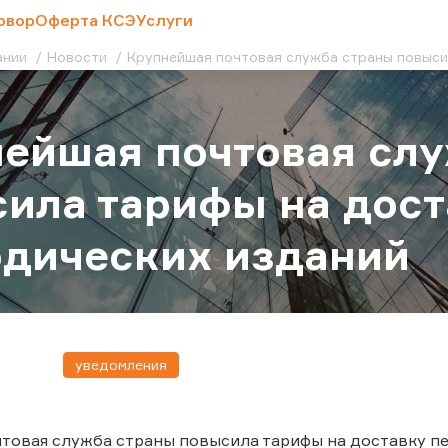
овор
Оферта КСЭ
Услуги
ании
Новости
Крупнейшая почтовая служба страны повыси
ейшая почтовая сл
ила тарифы на дост
дических изданий
уведомления
товая служба страны повысила тарифы на доставку пер