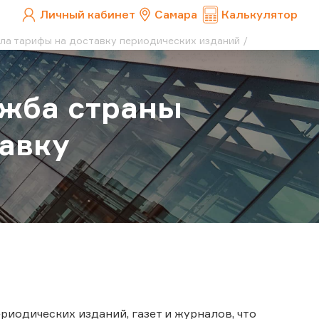
Личный кабинет
Самара
Калькулятор
ла тарифы на доставку периодических изданий
ужба страны
авку
иодических изданий, газет и журналов, что