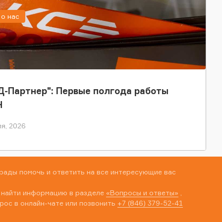
о нас
-Партнер": Первые полгода работы
Н
я, 2026
рады помочь и ответить на все интересующие вас
 найти информацию в разделе
«Вопросы и ответы»
,
рос в онлайн-чате или позвонить
+7 (846) 379-52-41