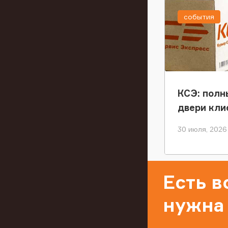
события
КСЭ: полн
двери кли
30 июля, 2026
Есть 
нужна