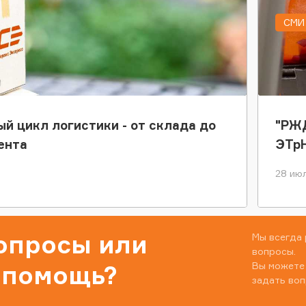
СМИ 
ый цикл логистики - от склада до
"РЖД
ента
ЭТр
28 июл
вопросы или
Мы всегда 
вопросы.
Вы можете
 помощь?
задать воп