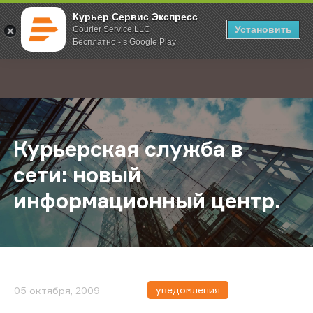
Курьер Сервис Экспресс
Установить
Courier Service LLC
Бесплатно - в Google Play
Главная
О компании
Новости
Курьерская служба в сети: новый
;
Курьерская служба в
сети: новый
информационный центр.
уведомления
05 октября, 2009