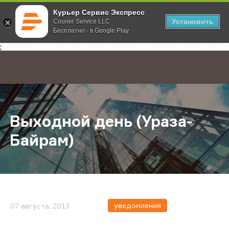
Курьер Сервис Экспресс
Установить
Courier Service LLC
Бесплатно - в Google Play
Главная
О компании
Новости
Выходной день (Ураза-Байрам)
;
Выходной день (Ураза-
Байрам)
уведомления
07 августа, 2013