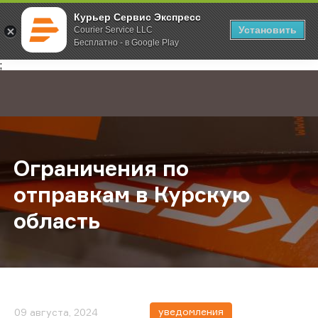
Курьер Сервис Экспресс
Установить
Courier Service LLC
Бесплатно - в Google Play
Главная
О компании
Новости
Ограничения по отправкам в Курс
;
Ограничения по
отправкам в Курскую
область
уведомления
09 августа, 2024