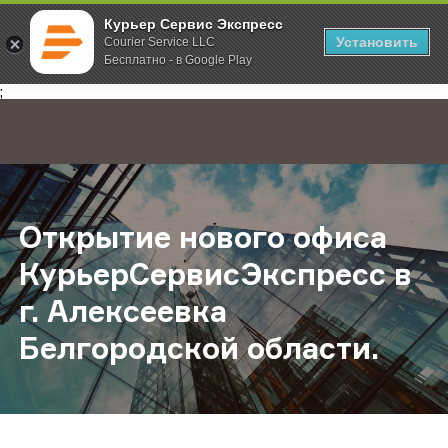
Курьер Сервис Экспресс
Установить
Courier Service LLC
Бесплатно - в Google Play
Главная
О компании
Новости
Открытие нового офиса КурьерСе
;
Открытие нового офиса
КурьерСервисЭкспресс в
г. Алексеевка
Белгородской области.