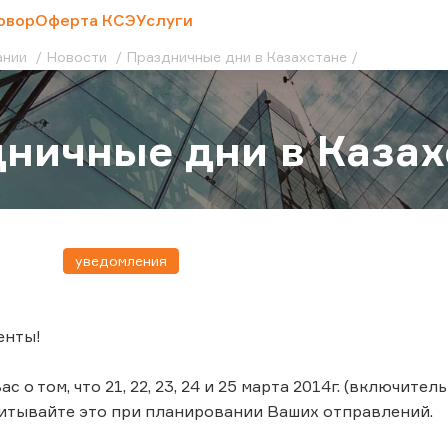
овор
Оферта КСЭ
Услуги
ании
Новости
Праздничные дни в Казахстане
ничные дни в Казах
уведомления
енты!
 о том, что 21, 22, 23, 24 и 25 марта 2014г. (включит
итывайте это при планировании Ваших отправлений.