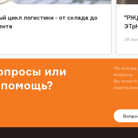
ый цикл логистики - от склада до
"РЖД
ента
ЭТр
28 июл
вопросы или
Мы всегда 
вопросы.
Вы можете
 помощь?
задать воп
Вопро