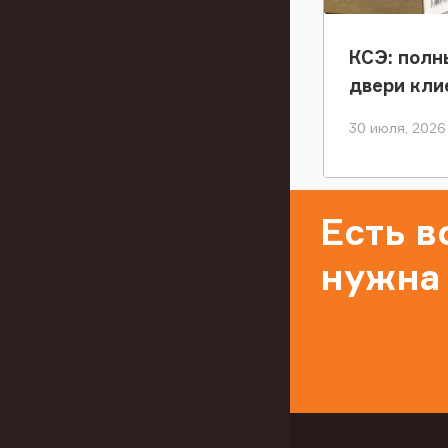
КСЭ: полн
двери кли
30 июля, 2026
Есть 
нужна