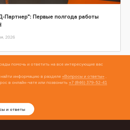
-Партнер": Первые полгода работы
Н
я, 2026
рады помочь и ответить на все интересующие вас
 найти информацию в разделе
«Вопросы и ответы»
,
рос в онлайн-чате или позвонить
+7 (846) 379-52-41
сы и ответы