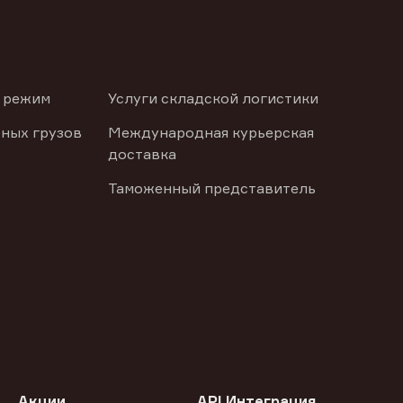
 режим
Услуги складской логистики
ных грузов
Международная курьерская
доставка
Таможенный представитель
Акции
API Интеграция