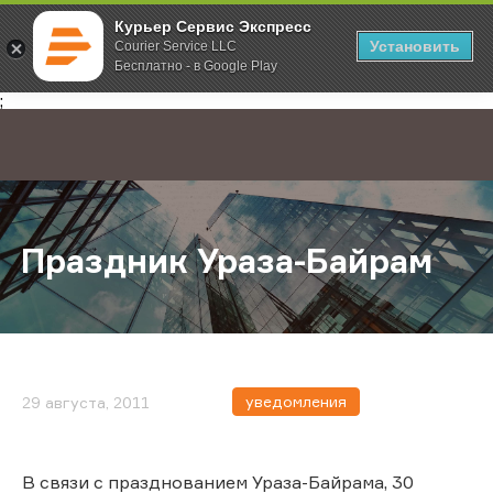
Курьер Сервис Экспресс
Установить
Courier Service LLC
Бесплатно - в Google Play
Главная
О компании
Новости
Праздник Ураза-Байрам
;
Праздник Ураза-Байрам
уведомления
29 августа, 2011
В связи с празднованием Ураза-Байрама, 30