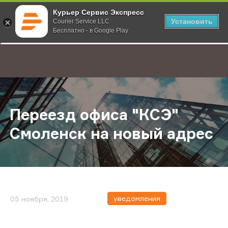
Курьер Сервис Экспресс
Установить
Courier Service LLC
Бесплатно - в Google Play
Главная
О компании
Новости
Переезд офиса "КСЭ" Смоленск н
;
Переезд офиса "КСЭ"
Смоленск на новый адрес
уведомления
05 ноября, 2019