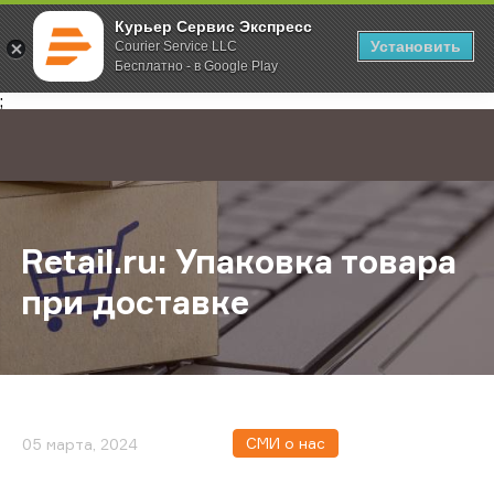
Курьер Сервис Экспресс
Установить
Courier Service LLC
Бесплатно - в Google Play
Главная
О компании
Новости
Retail.ru: Упаковка товара при дос
;
Retail.ru: Упаковка товара
при доставке
СМИ о нас
05 марта, 2024