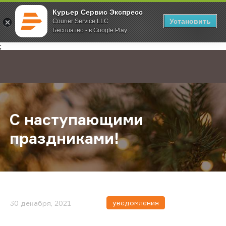
Курьер Сервис Экспресс
Установить
Courier Service LLC
Бесплатно - в Google Play
Главная
О компании
Новости
С наступающими праздниками!
;
С наступающими
праздниками!
уведомления
30 декабря, 2021