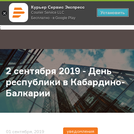
Курьер Сервис Экспресс
Установить
Courier Service LLC
Бесплатно - в Google Play
Главная
О компании
Новости
2 сентября 2019 - День республи
;
2 сентября 2019 - День
республики в Кабардино-
Балкарии
уведомления
01 сентября, 2019