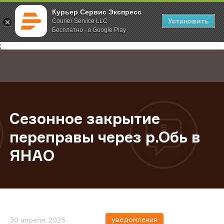
Курьер Сервис Экспресс
Установить
Courier Service LLC
Бесплатно - в Google Play
Главная
О компании
Новости
Сезонное закрытие переправы че
;
Сезонное закрытие
переправы через р.Обь в
ЯНАО
уведомления
30 апреля, 2025