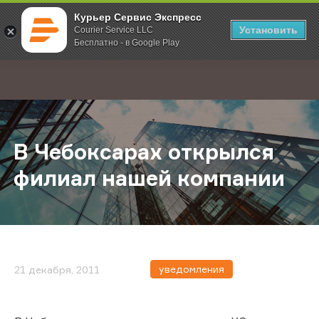
Курьер Сервис Экспресс
Установить
Courier Service LLC
Бесплатно - в Google Play
Главная
О компании
Новости
В Чебоксарах открылся филиал н
;
В Чебоксарах открылся
филиал нашей компании
уведомления
21 декабря, 2011