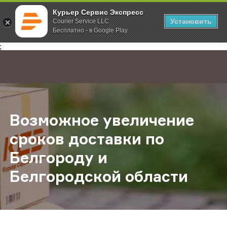
Курьер Сервис Экспресс
Установить
Courier Service LLC
Бесплатно - в Google Play
Главная
О компании
Новости
Возможное увеличение сроков до
;
Возможное увеличение
сроков доставки по
Белгороду и
Белгородской области