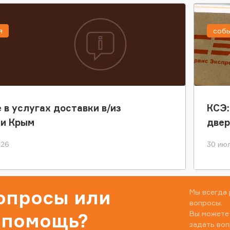
я
соб
 в услугах доставки в/из
КСЭ:
ки Крым
двер
026
30 июл
вопросы или
Мы всегда 
вопросы.
Вы можете
 помощь?
задать воп