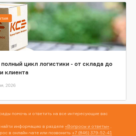
ытия
 полный цикл логистики - от склада до
и клиента
я, 2026
рады помочь и ответить на все интересующие вас
 найти информацию в разделе
«Вопросы и ответы»
,
рос в онлайн-чате или позвонить
+7 (846) 379-52-41