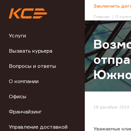
;
Заключить дог
Главная
О комп
Услуги
Возмо
Вызвать курьера
отпра
Вопросы и ответы
Южно
О компании
Офисы
18 декабря, 2014
Франчайзинг
Управление доставкой
Уважаемые клие