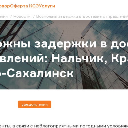
овор
Оферта КСЭ
Услуги
ании
Новости
Возможны задержки в доставке отправлений
жны задержки в до
влений: Нальчик, Кр
-Сахалинск
уведомления
нты, в связи с неблагоприятными погодными условия