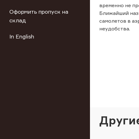
временно не пр
Оформить пропуск на
Ближайший назн
склад
самолетов в аэ
неудобства.
In English
Други