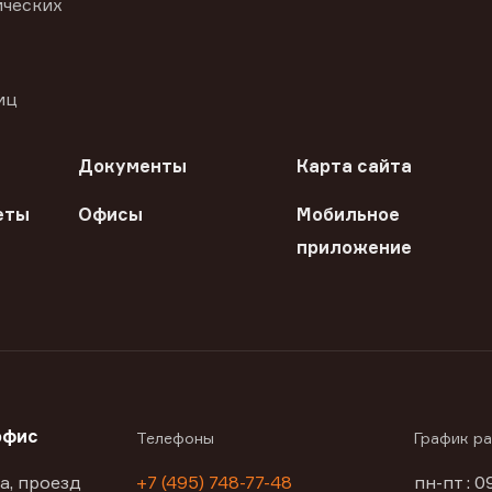
ических
иц
Документы
Карта сайта
еты
Офисы
Мобильное
приложение
офис
Телефоны
График р
а, проезд
+7 (495) 748-77-48
пн-пт : 0