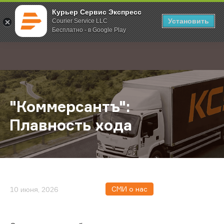
Курьер Сервис Экспресс
Установить
Courier Service LLC
Бесплатно - в Google Play
Главная
О компании
Новости
"Коммерсантъ": Плавность хода
;
"Коммерсантъ":
Плавность хода
СМИ о нас
10 июня, 2026