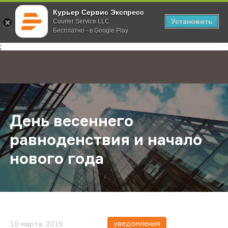
Курьер Сервис Экспресс
Установить
Courier Service LLC
Бесплатно - в Google Play
Главная
О компании
Новости
День весеннего равноденствия и 
;
День весеннего
равноденствия и начало
нового года
уведомления
19 марта, 2019