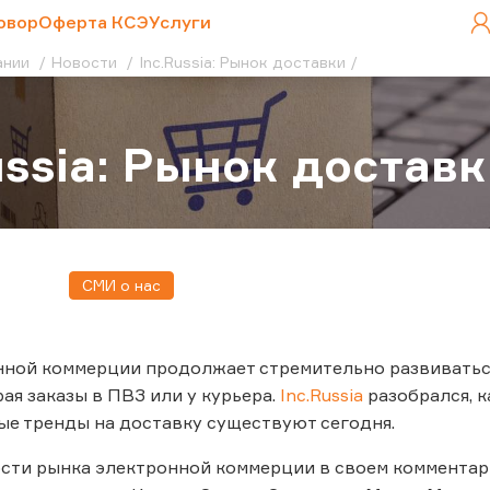
овор
Оферта КСЭ
Услуги
ании
Новости
Inc.Russia: Рынок доставки
ussia: Рынок достав
СМИ о нас
ной коммерции продолжает стремительно развиваться
ая заказы в ПВЗ или у курьера.
Inc.Russia
разобрался, 
ые тренды на доставку существуют сегодня.
сти рынка электронной коммерции в своем комментар