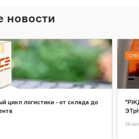
е новости
СМИ 
ый цикл логистики - от склада до
"РЖД
ента
ЭТр
28 июл