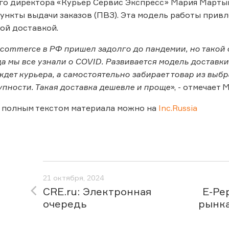
о директора «Курьер Сервис Экспресс» Мария Мартыно
ункты выдачи заказов (ПВЗ). Эта модель работы прив
ой доставкой.
-commerce в РФ пришел задолго до пандемии, но такой
а мы все узнали о COVID. Развивается модель доставки
ждет курьера, а самостоятельно забирает товар из выбр
упности. Такая доставка дешевле и проще
», - отмечает
 полным текстом материала можно на
Inc.Russia
21 октября, 2024
CRE.ru: Электронная
E-Pe
очередь
рынка