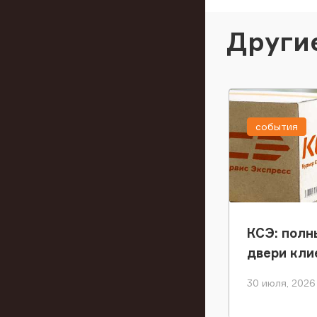
Други
события
КСЭ: полн
двери кли
30 июля, 2026