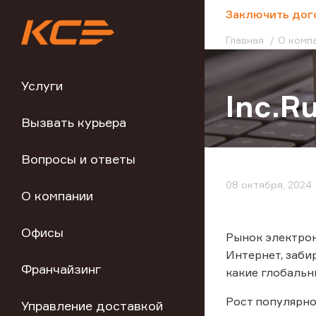
;
Заключить дог
Главная
О комп
Услуги
Inc.R
Вызвать курьера
Вопросы и ответы
08 октября, 2024
О компании
Офисы
Рынок электрон
Интернет, забир
Франчайзинг
какие глобальн
Рост популярно
Управление доставкой