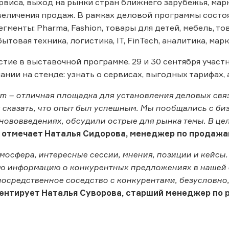
рвиса, выход на рынки стран ближнего зарубежья, мар
величения продаж. В рамках деловой программы сост
гменты: Pharma, Fashion, товары для детей, мебель, то
ытовая техника, логистика, IT, FinTech, аналитика, мар
стие в выставочной программе. 29 и 30 сентября учас
ании на стенде: узнать о сервисах, выгодных тарифах,
rum – отличная площадка для установления деловых св
у сказать, что опыт был успешным. Мы пообщались с би
нововведениях, обсудили острые для рынка темы. В цел
-
отмечает Наталья Сидорова, менеджер по продажа
мосфера, интересные сессии, мнения, позиции и кейсы
 информацию о конкурентных предложениях в нашей с
посредственное соседство с конкурентами, безусловно
ентирует Наталья Суворова, старший менеджер по р