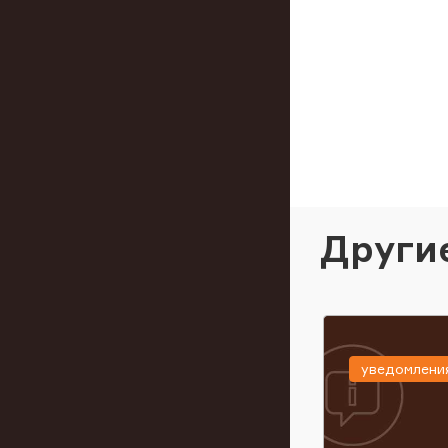
Други
уведомлени