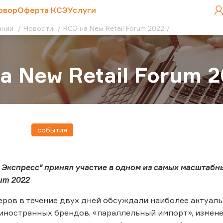
овор
Оферта КСЭ
Услуги
ании
Новости
КСЭ на New Retail Forum 2022
а New Retail Forum 
события
 Экспресс" принял участие в одном из самых масштабн
rum 2022
еров в течение двух дней обсуждали наиболее актуаль
 иностранных брендов, «параллельный импорт», измен