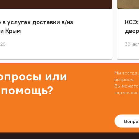
 в услугах доставки в/из
КСЭ:
ки Крым
двер
026
30 июл
вопросы или
Мы всегда 
вопросы.
Вы можете
 помощь?
задать воп
Вопро