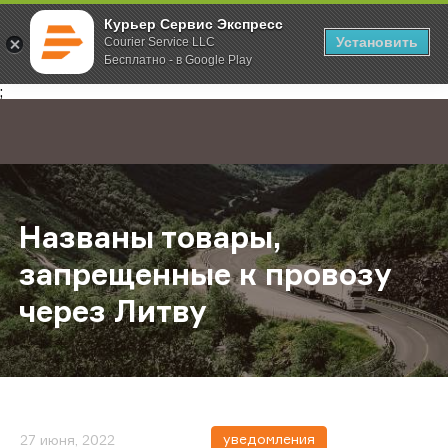
Курьер Сервис Экспресс
Установить
Courier Service LLC
Бесплатно - в Google Play
Главная
О компании
Новости
Названы товары, запрещенные к п
;
Названы товары,
запрещенные к провозу
через Литву
уведомления
27 июня, 2022