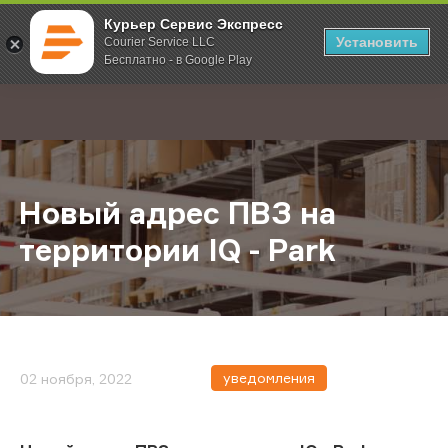
Курьер Сервис Экспресс
Установить
Courier Service LLC
Бесплатно - в Google Play
Главная
О компании
Новости
Новый адрес ПВЗ на территории IQ
;
Новый адрес ПВЗ на
территории IQ - Park
уведомления
02 ноября, 2022