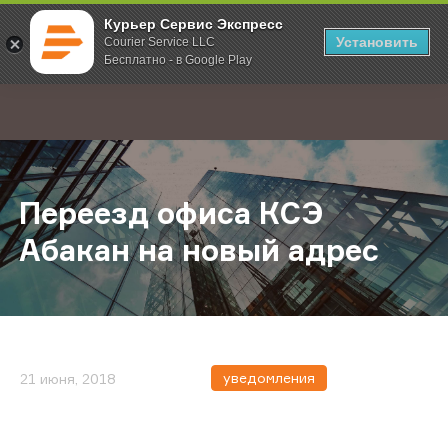
Курьер Сервис Экспресс
Установить
Courier Service LLC
Бесплатно - в Google Play
Главная
О компании
Новости
Переезд офиса КСЭ Абакан на но
;
Переезд офиса КСЭ
Абакан на новый адрес
уведомления
21 июня, 2018