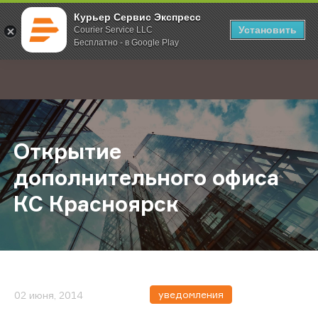
Курьер Сервис Экспресс
Установить
Courier Service LLC
Бесплатно - в Google Play
Главная
О компании
Новости
Открытие дополнительного офис
;
Открытие
дополнительного офиса
КС Красноярск
уведомления
02 июня, 2014