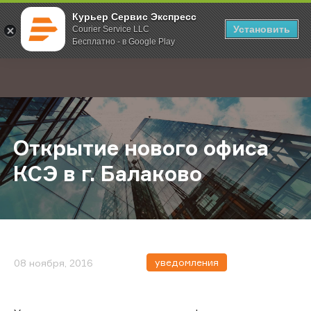
Курьер Сервис Экспресс
Установить
Courier Service LLC
Бесплатно - в Google Play
Главная
О компании
Новости
Открытие нового офиса КСЭ в г. 
;
Открытие нового офиса
КСЭ в г. Балаково
уведомления
08 ноября, 2016