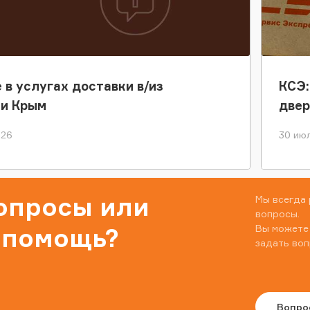
 в услугах доставки в/из
КСЭ:
ки Крым
двер
026
30 июл
вопросы или
Мы всегда 
вопросы.
Вы можете
 помощь?
задать воп
Вопро