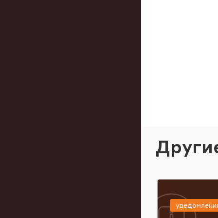
Други
уведомлени