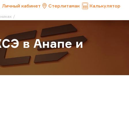
Личный кабинет
Стерлитамак
Калькулятор
зниках
СЭ в Анапе и