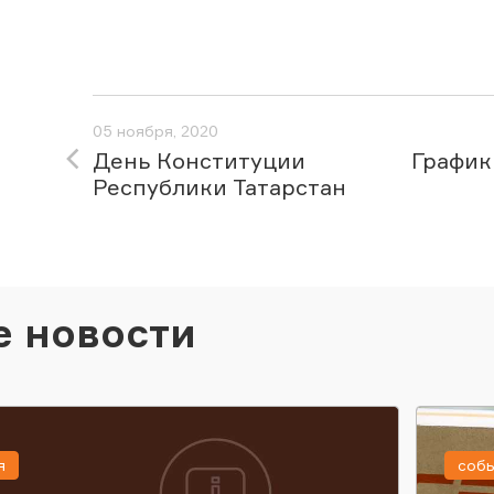
05 ноября, 2020
День Конституции
График
Республики Татарстан
е новости
я
соб