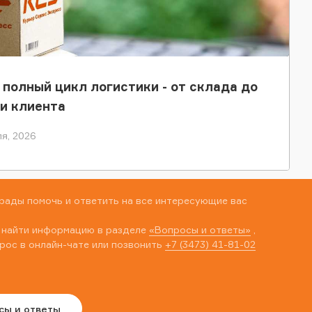
 полный цикл логистики - от склада до
и клиента
я, 2026
рады помочь и ответить на все интересующие вас
 найти информацию в разделе
«Вопросы и ответы»
,
рос в онлайн-чате или позвонить
+7 (3473) 41-81-02
сы и ответы