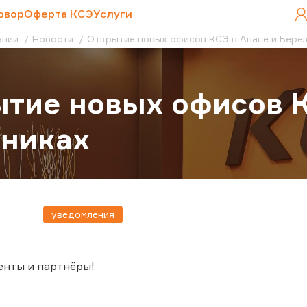
овор
Оферта КСЭ
Услуги
ании
Новости
Открытие новых офисов КСЭ в Анапе и Бере
тие новых офисов К
зниках
уведомления
енты и партнёры!