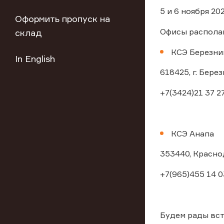
5 и 6 ноября 20
Оформить пропуск на
Офисы распола
склад
КСЭ Березни
In English
618425, г. Берез
+7(3424)21 37 27
КСЭ Анапа
353440, Краснод
+7(965)455 14 0
Будем рады вст