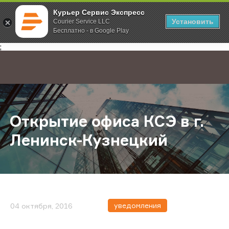
Курьер Сервис Экспресс
Установить
Courier Service LLC
Бесплатно - в Google Play
Главная
О компании
Новости
Открытие офиса КСЭ в г. Ленинск
;
Открытие офиса КСЭ в г.
Ленинск-Кузнецкий
уведомления
04 октября, 2016