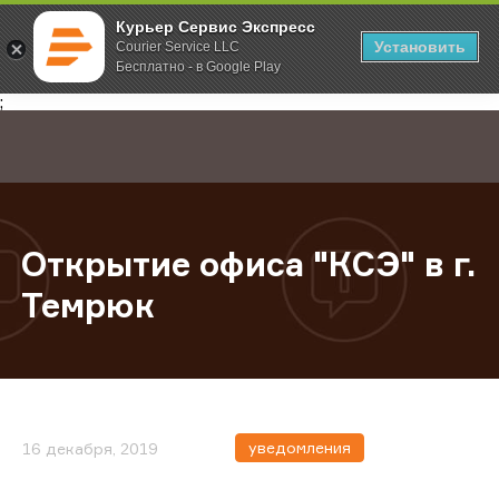
Курьер Сервис Экспресс
Установить
Courier Service LLC
Бесплатно - в Google Play
Главная
О компании
Новости
Открытие офиса "КСЭ" в г. Темрюк
;
Открытие офиса "КСЭ" в г.
Темрюк
уведомления
16 декабря, 2019