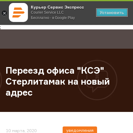
Курьер Сервис Экспресс
Установить
Courier Service LLC
Бесплатно - в Google Play
Главная
О компании
Новости
Переезд офиса "КСЭ" Стерлитамак
;
Переезд офиса "КСЭ"
Стерлитамак на новый
адрес
уведомления
10 марта, 2020