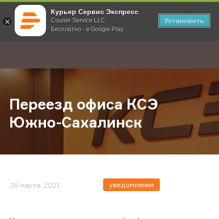
Курьер Сервис Экспресс
Установить
Courier Service LLC
Бесплатно - в Google Play
Главная
О компании
Новости
Переезд офиса КСЭ Южно-Сахали
;
Переезд офиса КСЭ
Южно-Сахалинск
уведомления
26 марта, 2021