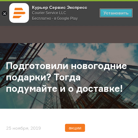
Курьер Сервис Экспресс
Установить
Courier Service LLC
Бесплатно - в Google Play
Главная
О компании
Новости
Подготовили новогодние подарки?
;
Подготовили новогодние
подарки? Тогда
подумайте и о доставке!
акции
25 ноября, 2019