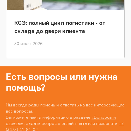
КСЭ: полный цикл логистики - от
склада до двери клиента
30 июля, 2026
Есть вопросы или нужна
помощь?
Мы всегда рады помочь и ответить на все интересующие
вас вопросы.
Вы можете найти информацию в разделе
«Вопросы и
ответы»
, задать вопрос в онлайн-чате или позвонить
+7
(3473) 41-81-02