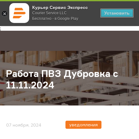
Курьер Сервис Экспресс
Установить
Courier Service LLC
Бесплатно - в Google Play
Главная
О компании
Новости
Работа ПВЗ Дубровка с 11.11.2024
;
Работа ПВЗ Дубровка с
11.11.2024
уведомления
07 ноября, 2024