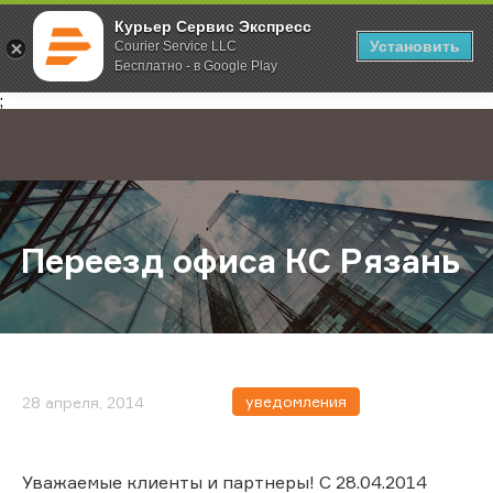
Курьер Сервис Экспресс
Установить
Courier Service LLC
Бесплатно - в Google Play
Главная
О компании
Новости
Переезд офиса КС Рязань
;
Переезд офиса КС Рязань
уведомления
28 апреля, 2014
Уважаемые клиенты и партнеры! С 28.04.2014