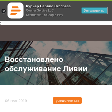
Курьер Сервис Экспресс
Установить
Courier Service LLC
Бесплатно - в Google Play
Главная
О компании
Новости
Восстановлено обслуживание Ли
;
Восстановлено
обслуживание Ливии
уведомления
06 мая, 2019