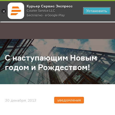
Курьер Сервис Экспресс
Установить
Courier Service LLC
Бесплатно - в Google Play
Главная
О компании
Новости
С наступающим Новым годом и Р
;
С наступающим Новым
годом и Рождеством!
уведомления
30 декабря, 2013