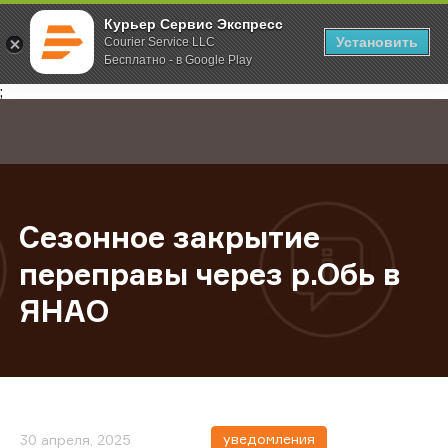
Курьер Сервис Экспресс
Установить
Courier Service LLC
Бесплатно - в Google Play
Главная
О компании
Новости
Сезонное закрытие переправы че
;
Сезонное закрытие
переправы через р.Обь в
ЯНАО
уведомления
30 апреля, 2025