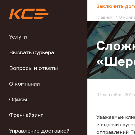
;
Заключить дог
Главная
О комп
Услуги
Сложн
Вызвать курьера
«Шер
Вопросы и ответы
О компании
07 сентября, 2015
Офисы
Франчайзинг
Уважаемые клие
и выдачи грузо
Управление доставкой
отправлений. Т