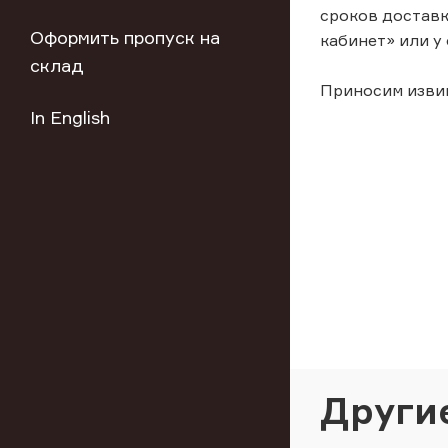
сроков достав
Оформить пропуск на
кабинет» или у 
склад
Приносим извин
In English
Други