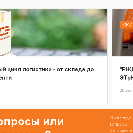
СМИ 
ый цикл логистики - от склада до
"РЖД
ента
ЭТр
28 июл
вопросы или
Мы всегда 
вопросы.
Вы можете