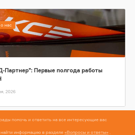
о нас
-Партнер": Первые полгода работы
Н
я, 2026
рады помочь и ответить на все интересующие вас
 найти информацию в разделе
«Вопросы и ответы»
,