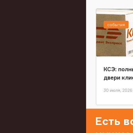
события
КСЭ: полн
двери кли
30 июля, 2026
Есть 