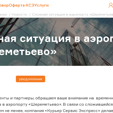
овор
Оферта КСЭ
Услуги
ании
Новости
Сложная ситуация в аэропорту «Шереметье
ая ситуация в аэро
еметьево»
уведомления
нты и партнеры, обращаем ваше внимание на временн
в в аэропорту «Шереметьево». В связи со сложившейс
ем не менее, компания «Курьер Сервис Экспресс» дел