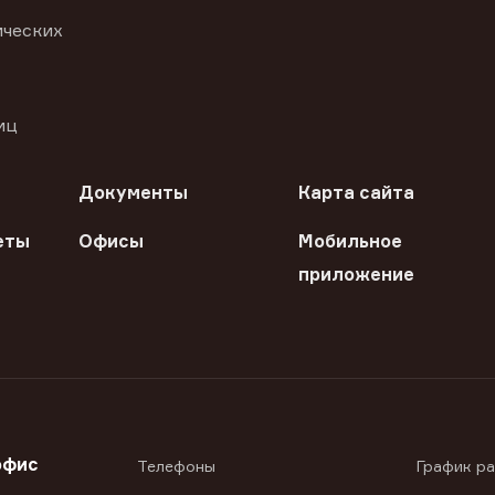
ических
иц
Документы
Карта сайта
еты
Офисы
Мобильное
приложение
офис
Телефоны
График р