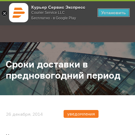
Курьер Сервис Экспресс
Установить
Courier Service LLC
Бесплатно - в Google Play
Главная
О компании
Новости
Сроки доставки в предновогодни
;
Сроки доставки в
предновогодний период
уведомления
26 декабря, 2014