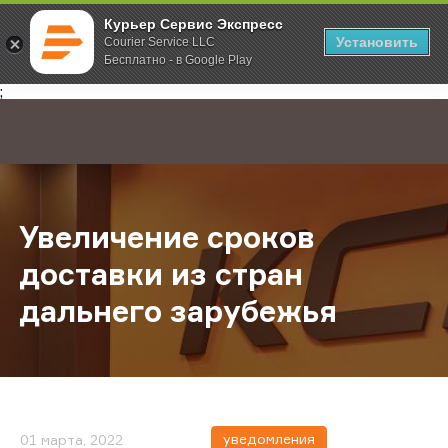
Курьер Сервис Экспресс
Установить
Courier Service LLC
Бесплатно - в Google Play
Главная
О компании
Новости
Увеличение сроков доставки из с
;
Увеличение сроков
доставки из стран
дальнего зарубежья
уведомления
01 марта, 2022