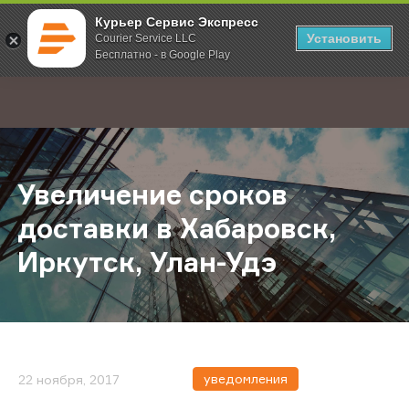
Курьер Сервис Экспресс
Установить
Courier Service LLC
Бесплатно - в Google Play
Главная
О компании
Новости
Увеличение сроков доставки в Хаб
;
Увеличение сроков
доставки в Хабаровск,
Иркутск, Улан-Удэ
уведомления
22 ноября, 2017