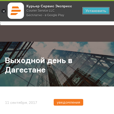
Курьер Сервис Экспресс
Установить
Courier Service LLC
Бесплатно - в Google Play
Главная
О компании
Новости
Выходной день в Дагестане
;
Выходной день в
Дагестане
уведомления
11 сентября, 2017