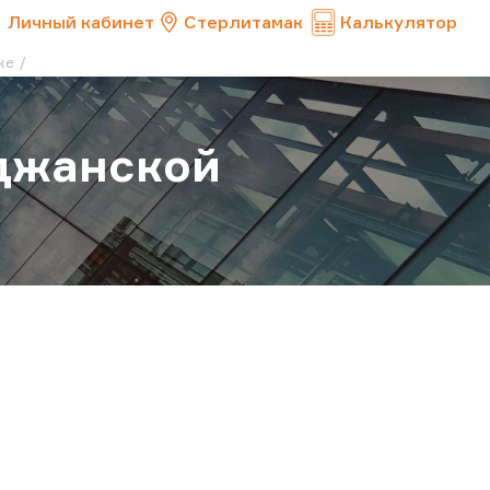
Личный кабинет
Стерлитамак
Калькулятор
ке
джанской