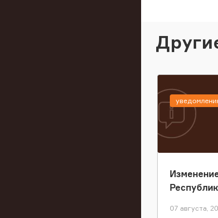
Други
уведомлени
Изменение
Республи
07 августа, 2