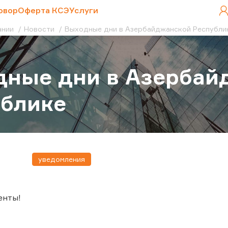
овор
Оферта КСЭ
Услуги
ании
Новости
Выходные дни в Азербайджанской Республи
дные дни в Азербай
ублике
уведомления
енты!