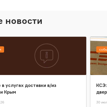
е новости
я
соб
 в услугах доставки в/из
КСЭ:
ки Крым
двер
026
30 июл