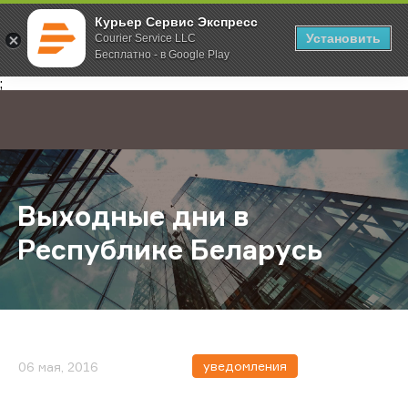
Курьер Сервис Экспресс
Установить
Courier Service LLC
Бесплатно - в Google Play
Главная
О компании
Новости
Выходные дни в Республике Бела
;
Выходные дни в
Республике Беларусь
уведомления
06 мая, 2016