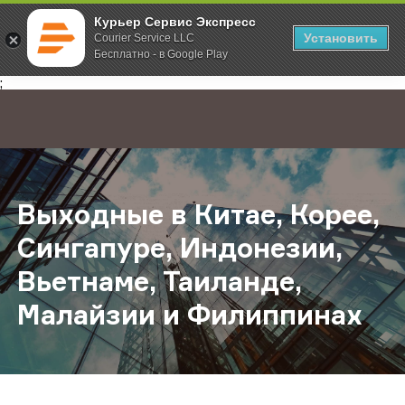
Курьер Сервис Экспресс
Установить
Courier Service LLC
Бесплатно - в Google Play
Главная
О компании
Новости
Выходные в Китае, Корее, Сингапу
;
Выходные в Китае, Корее,
Сингапуре, Индонезии,
Вьетнаме, Таиланде,
Малайзии и Филиппинах