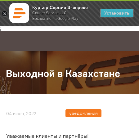
Курьер Сервис Экспресс
Установить
Courier Service LLC
Бесплатно - в Google Play
Главная
О компании
Новости
Выходной в Казахстане
;
Выходной в Казахстане
уведомления
04 июля, 2022
Уважаемые клиенты и партнёры!