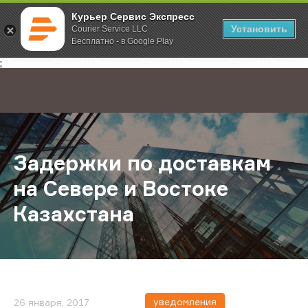
Курьер Сервис Экспресс
Установить
Courier Service LLC
Бесплатно - в Google Play
Главная
О компании
Новости
Задержки по доставкам на Севере
;
Задержки по доставкам
на Севере и Востоке
Казахстана
уведомления
26 января, 2017