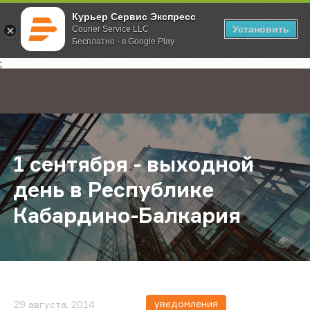
Курьер Сервис Экспресс
Установить
Courier Service LLC
Бесплатно - в Google Play
Главная
О компании
Новости
1 сентября - выходной день в Ре
;
1 сентября - выходной
день в Республике
Кабардино-Балкария
уведомления
29 августа, 2014