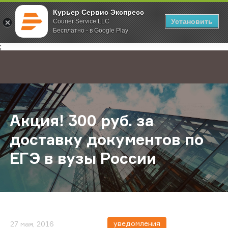
Курьер Сервис Экспресс
Установить
Courier Service LLC
Бесплатно - в Google Play
Главная
О компании
Новости
Акция! 300 руб. за доставку доку
;
Акция! 300 руб. за
доставку документов по
ЕГЭ в вузы России
уведомления
27 мая, 2016