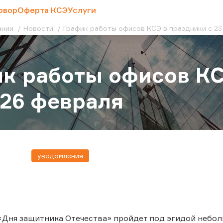
овор
Оферта КСЭ
Услуги
ании
Новости
График работы офисов КСЭ в праздники с 23
к работы офисов КС
 26 февраля
уведомления
Дня защитника Отечества» пройдет под эгидой небол