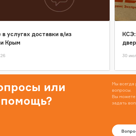
 в услугах доставки в/из
КСЭ:
ки Крым
двер
026
30 июл
вопросы или
Мы всегда 
вопросы.
Вы можете
 помощь?
задать воп
Вопро