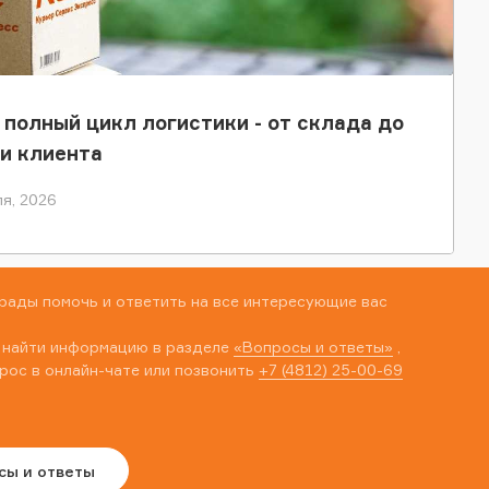
 полный цикл логистики - от склада до
и клиента
я, 2026
рады помочь и ответить на все интересующие вас
 найти информацию в разделе
«Вопросы и ответы»
,
рос в онлайн-чате или позвонить
+7 (4812) 25-00-69
сы и ответы