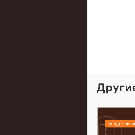
Други
уведомлени