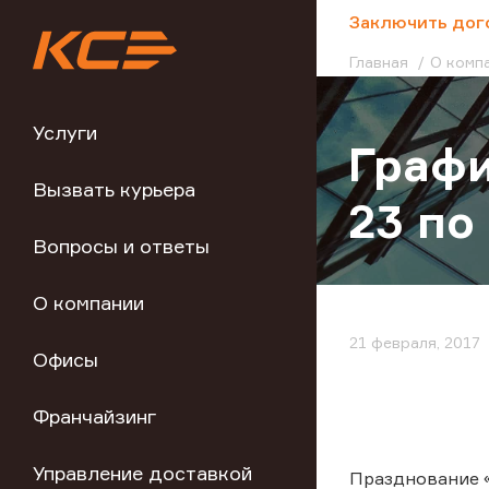
;
Заключить дог
Главная
О комп
Услуги
Графи
Вызвать курьера
23 по
Вопросы и ответы
О компании
21 февраля, 2017
Офисы
Франчайзинг
Управление доставкой
Празднование «