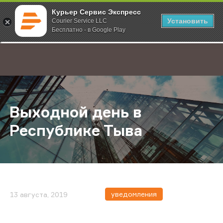
Курьер Сервис Экспресс
Установить
Courier Service LLC
Бесплатно - в Google Play
Главная
О компании
Новости
Выходной день в Республике Тыв
;
Выходной день в
Республике Тыва
уведомления
13 августа, 2019