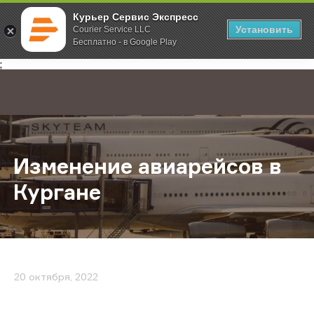
Курьер Сервис Экспресс
Установить
Courier Service LLC
Бесплатно - в Google Play
Главная
О компании
Новости
Изменение авиарейсов в Кургане
;
Изменение авиарейсов в
Кургане
20 октября, 2022